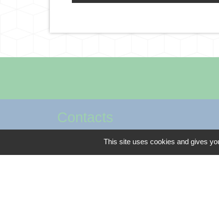
Contacts
Commune de Méteren
This site uses cookies and gives you
Place César Herreman
59270 Méteren - FRANCE
+33 3 28 49 04 08
Contact par formulaire