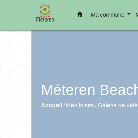
home
Ma commune
Méteren Beach
Accueil
Mes loisirs
Galerie de vid
/
/