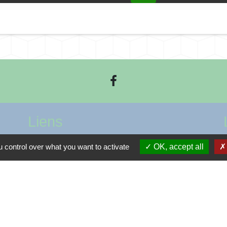
Liens
Cœur de Flandre Agglo
 control over what you want to activate
OK, accept all
Conseil régional Hauts-de-France
Département du nord
Préfecture du Nord