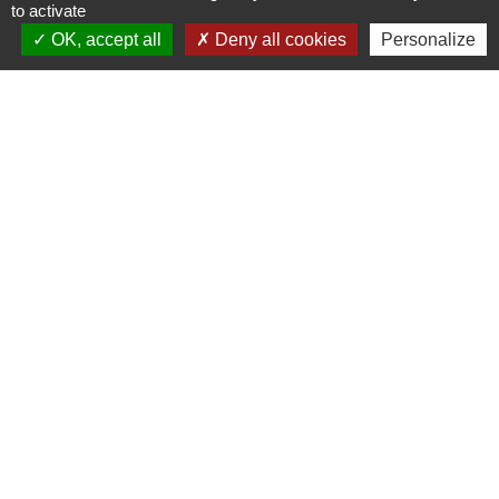
Contact par formulaire
to activate
OK, accept all
Deny all cookies
Personalize
Liens
Cœur de Flandre Agglo
Conseil régional Hauts-de-France
Département du nord
Préfecture du Nord
Labels
Villes et villages fleuris
Mission Centenaire 14-18
Voisins vigilants et solidaires
-
-
Mentions légales
Politique de confidentialité