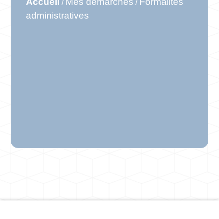
Accueil
Mes démarches
Formalités
/
/
administratives