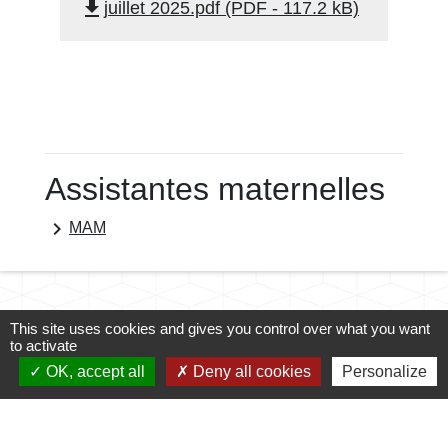
file_download
juillet 2025.pdf (PDF - 117.2 kB)
Assistantes maternelles
keyboard_arrow_right
MAM
This site uses cookies and gives you control over what you want
to activate
OK, accept all
Deny all cookies
Personalize
Contacts