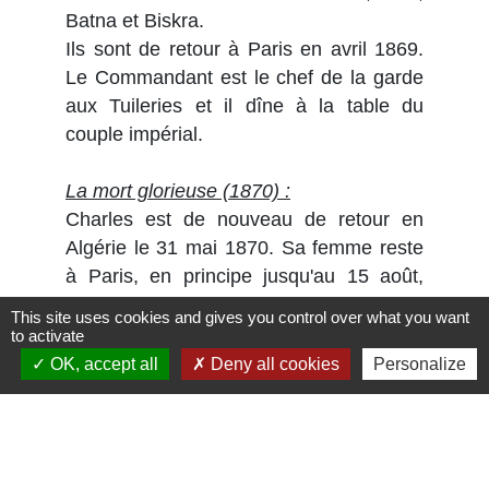
Batna et Biskra.
Ils sont de retour à Paris en avril 1869.
Le Commandant est le chef de la garde
aux Tuileries et il dîne à la table du
couple impérial.
La mort glorieuse (1870) :
Charles est de nouveau de retour en
Algérie le 31 mai 1870. Sa femme reste
à Paris, en principe jusqu'au 15 août,
mais ils ne se reverront plus car la
This site uses cookies and gives you control over what you want
guerre est déclarée à la Prusse le 19
to activate
juillet 1870. Les tirailleurs embarqués à
OK, accept all
Deny all cookies
Personalize
Constantine sont dirigés en Alsace. Ils
sont incorporés dans le 1er corps de
l'armée du Rhin, commandé par MAC-
MAHON.